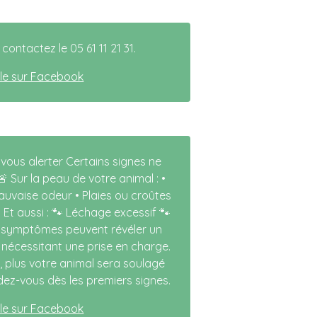
contactez le 05 61 11 21 31.
icle sur Facebook
 vous alerter Certains signes ne
 Sur la peau de votre animal : •
Mauvaise odeur • Plaies ou croûtes
Et aussi : 🐾 Léchage excessif 🐾
s symptômes peuvent révéler un
écessitant une prise en charge.
t, plus votre animal sera soulagé
ez-vous dès les premiers signes.
icle sur Facebook