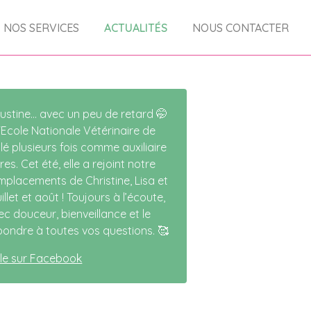
NOS SERVICES
ACTUALITÉS
NOUS CONTACTER
stine… avec un peu de retard 🤭
l'Ecole Nationale Vétérinaire de
llé plusieurs fois comme auxiliaire
es. Cet été, elle a rejoint notre
mplacements de Christine, Lisa et
llet et août ! Toujours à l’écoute,
ec douceur, bienveillance et le
épondre à toutes vos questions. 🥰
icle sur Facebook