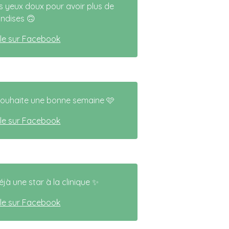
les yeux doux pour avoir plus de
andises 🙃
icle sur Facebook
souhaite une bonne semaine 🩷
icle sur Facebook
jà une star à la clinique ✨
icle sur Facebook