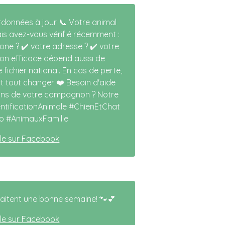
données à jour 📞 Votre animal
Mais avez-vous vérifié récemment :
one ? ✔️ votre adresse ? ✔️ votre
tion efficace dépend aussi de
fichier national. En cas de perte,
 tout changer ❤️ Besoin d'aide
tions de votre compagnon ? Notre
entificationAnimale #ChienEtChat
o #AnimauxFamille
icle sur Facebook
haitent une bonne semaine! 🐾💕
icle sur Facebook