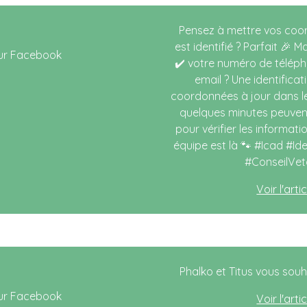
Pensez à mettre vos coor
est identifié ? Parfait 🎉 
✔️ votre numéro de téléph
email ? Une identifica
coordonnées à jour dans le 
quelques minutes peuvent
pour vérifier les informa
équipe est là 🐾 #Icad #Id
#ConseilVet
Voir l'art
Phalko et Titus vous sou
Voir l'art