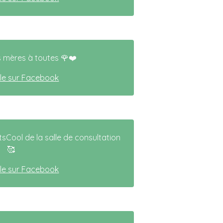
 mères à toutes 🌹❤️
icle sur Facebook
Cool de la salle de consultation
🥰
icle sur Facebook