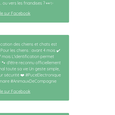
.. ou vers les friandises ? 👀✨
icle sur Facebook
fication des chiens et chats est
 Pour les chiens : avant 4 mois ✔️
7 mois L'identification permet
 🐾 d'être reconnu officiellement
mal toute sa vie Un geste simple,
eur sécurité ❤️ #PuceElectronique
rinaire #AnimauxDeCompagnie
icle sur Facebook