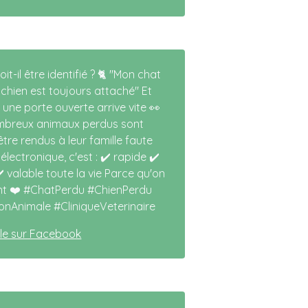
t-il être identifié ? 🐈 "Mon chat
 chien est toujours attaché" Et
 une porte ouverte arrive vite 👀
mbreux animaux perdus sont
tre rendus à leur famille faute
électronique, c'est : ✔️ rapide ✔️
 valable toute la vie Parce qu'on
ent ❤️ #ChatPerdu #ChienPerdu
ionAnimale #CliniqueVeterinaire
icle sur Facebook