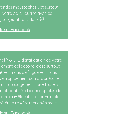
grandes moustaches... et surtout
Notre belle Laurine avec ce
 un géant tout doux 🐱
icle sur Facebook
al ? 🐶🐱 L'identification de votre
ment obligatoire, c'est surtout
❤️ ➡️ En cas de fugue ➡️ En cas
ver rapidement son propriétaire
un tatouage peut faire toute la
imal identifié a beaucoup plus de
amille 🏡 #IdentificationAnimale
étérinaire #ProtectionAnimale
icle sur Facebook